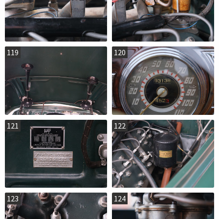
119
120
121
122
123
124