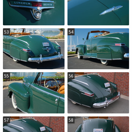
53
54
55
56
57
58