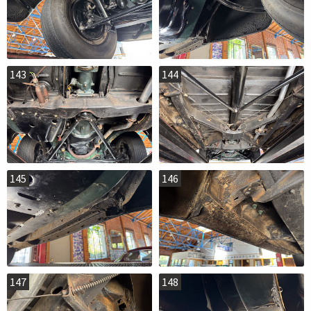
143
144
145
146
147
148