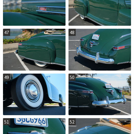
47
48
49
50
51
52