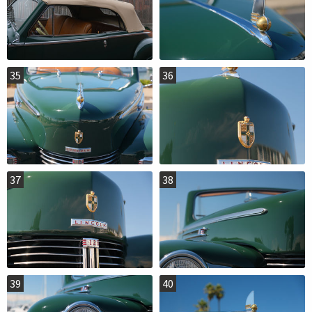
35
36
37
38
39
40