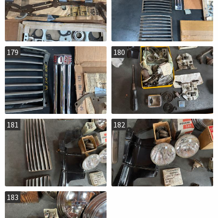
179
180
181
182
183