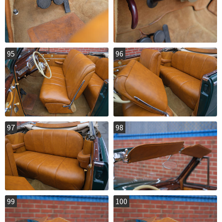
95
96
97
98
99
100