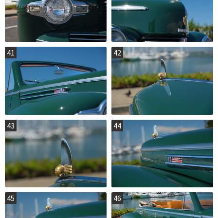
41
42
43
44
45
46