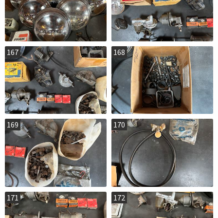
167
168
169
170
171
172