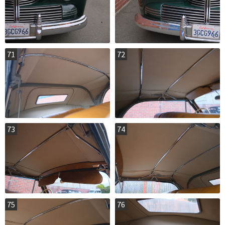
71
72
73
74
75
76