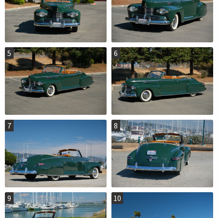
5
6
7
8
9
10