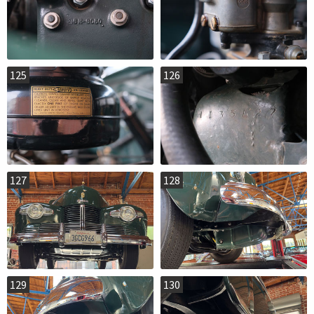
125
126
127
128
129
130