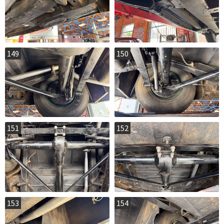
149
150
151
152
153
154