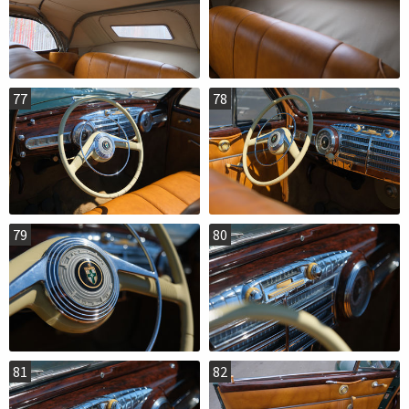
77
78
79
80
81
82