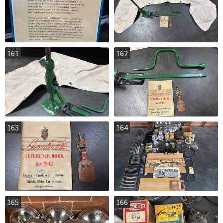
161
162
163
164
165
166