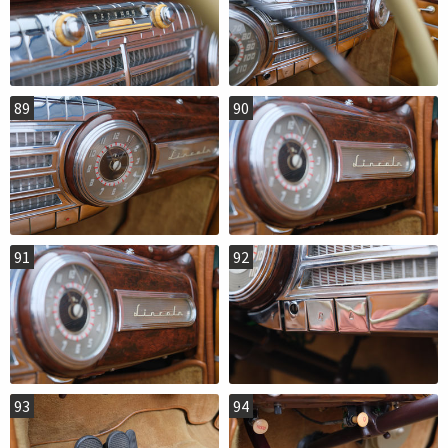
89
90
91
92
93
94