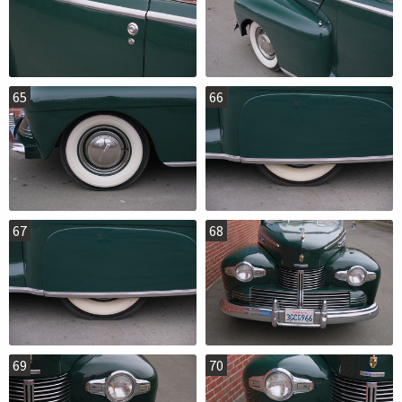
65
66
67
68
69
70