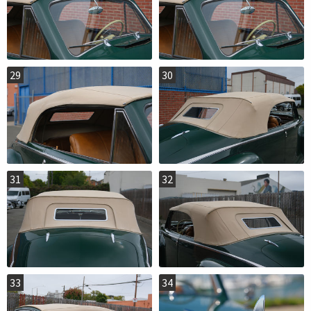
29
30
31
32
33
34