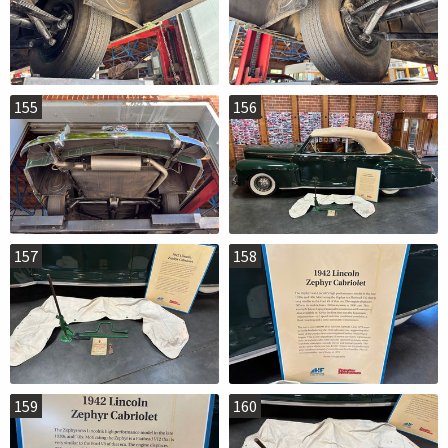
155
156
157
158
159
160