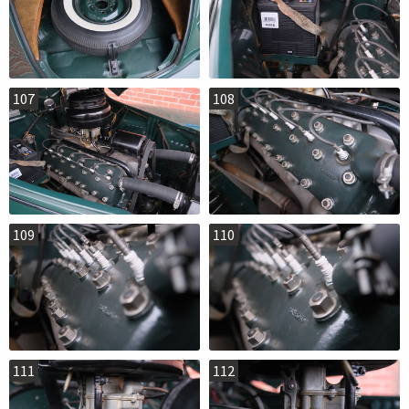
107
108
109
110
111
112