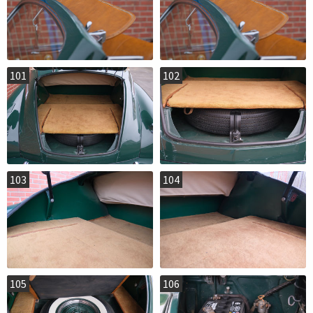
101
102
103
104
105
106