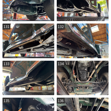
131
132
133
134
135
136