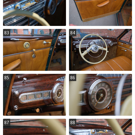
83
84
85
86
87
88