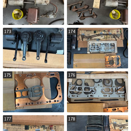
173
174
175
176
177
178