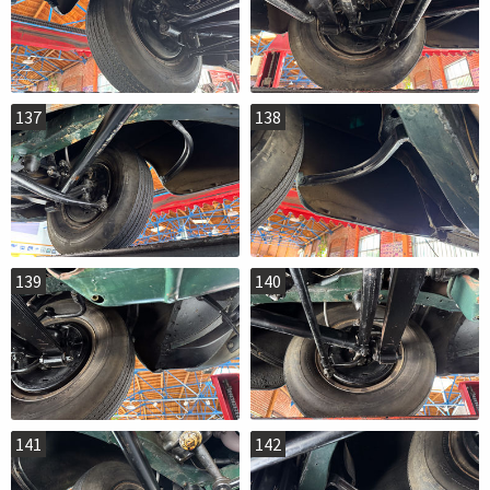
137
138
139
140
141
142